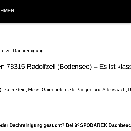
EHMEN
8315 Radolfzell (Bodensee) – Es ist klas
e oder Dachreinigung gesucht? Bei 🥇 SPODAREK Dachbesc