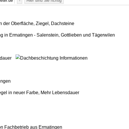
eter.de
-
Hier sind Sie richtig