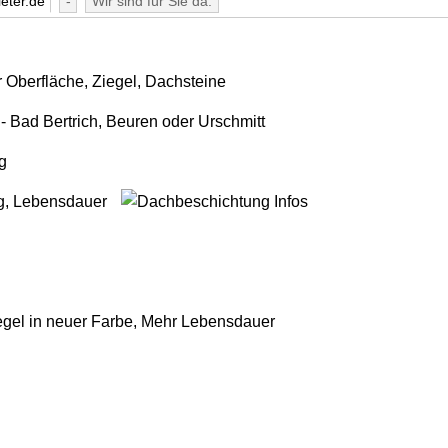
eter.de
-
Wir sind für Sie da.