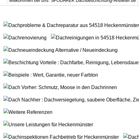
Willkommen bei uns. SPODAREK Dachbeschichtung-Anbieter.de