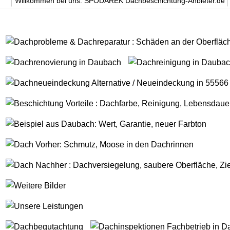
Willkommen bei uns. SPODAREK Dachbeschichtung-Anbieter.de