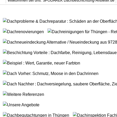
Willkommen bei uns. SPODAREK Dachbeschichtung-Anbieter.de