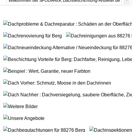
Willkommen bei SPODAREK Dachbeschichtung-Anbieter.de
-